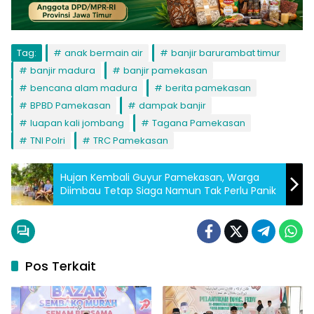
Tag:
anak bermain air
banjir barurambat timur
banjir madura
banjir pamekasan
bencana alam madura
berita pamekasan
BPBD Pamekasan
dampak banjir
luapan kali jombang
Tagana Pamekasan
TNI Polri
TRC Pamekasan
Hujan Kembali Guyur Pamekasan, Warga
Diimbau Tetap Siaga Namun Tak Perlu Panik
Pos Terkait