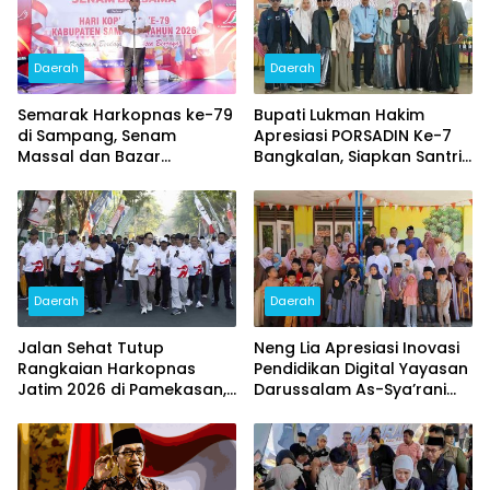
Daerah
Daerah
Semarak Harkopnas ke-79
Bupati Lukman Hakim
di Sampang, Senam
Apresiasi PORSADIN Ke-7
Massal dan Bazar
Bangkalan, Siapkan Santri
Sembako Murah Diserbu
Terbaik Menuju Ajang
Warga
Provinsi dan Nasional
Daerah
Daerah
Jalan Sehat Tutup
Neng Lia Apresiasi Inovasi
Rangkaian Harkopnas
Pendidikan Digital Yayasan
Jatim 2026 di Pamekasan,
Darussalam As-Sya’rani
Diikuti 15 Ribu Peserta dan
Pamekasan
Banjir Doorprize