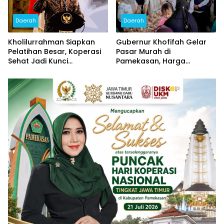
Daerah
Daerah
Kholilurrahman Siapkan
Gubernur Khofifah Gelar
Pelatihan Besar, Koperasi
Pasar Murah di
Sehat Jadi Kunci
Pamekasan, Harga
Penguatan Ekonomi
Sembako Dipangkas untuk
Pamekasan
Jaga Daya Beli Warga