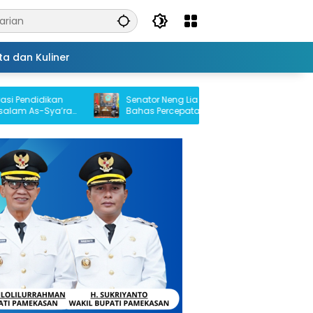
ta dan Kuliner
dikan
Senator Neng Lia dan Bupati Pamekasan
-Sya’rani
Bahas Percepatan Program Pusat, Fokus
Pendidikan, Kesehatan, dan Pertanian