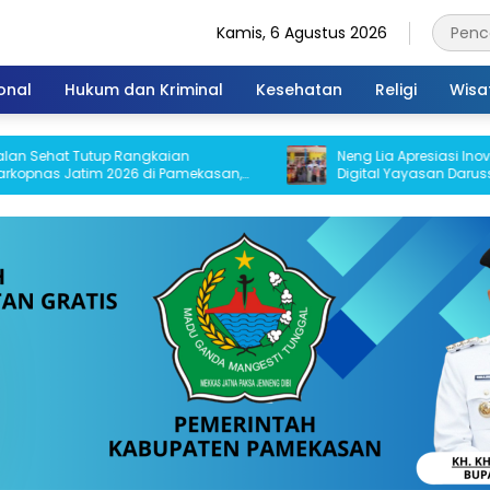
Kamis, 6 Agustus 2026
onal
Hukum dan Kriminal
Kesehatan
Religi
Wisa
t Tutup Rangkaian
Neng Lia Apresiasi Inovasi Pendi
Jatim 2026 di Pamekasan,
Digital Yayasan Darussalam As
ibu Peserta dan Banjir Doorprize
Pamekasan