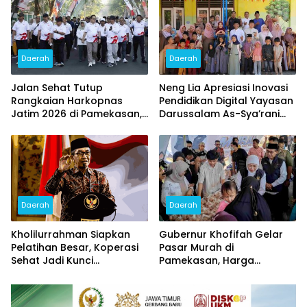
Daerah
Daerah
Jalan Sehat Tutup
Neng Lia Apresiasi Inovasi
Rangkaian Harkopnas
Pendidikan Digital Yayasan
Jatim 2026 di Pamekasan,
Darussalam As-Sya’rani
Diikuti 15 Ribu Peserta dan
Pamekasan
Banjir Doorprize
Daerah
Daerah
Kholilurrahman Siapkan
Gubernur Khofifah Gelar
Pelatihan Besar, Koperasi
Pasar Murah di
Sehat Jadi Kunci
Pamekasan, Harga
Penguatan Ekonomi
Sembako Dipangkas untuk
Pamekasan
Jaga Daya Beli Warga