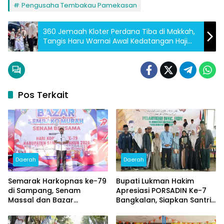
Pengusaha Tembakau Pamekasan
360 Jemaah Kloter Perdana Tiba di Makkah,
Tangis Haru Warnai Awal Kedatangan Haji
Indonesia 2026
Pos Terkait
Daerah
Daerah
Semarak Harkopnas ke-79
Bupati Lukman Hakim
di Sampang, Senam
Apresiasi PORSADIN Ke-7
Massal dan Bazar
Bangkalan, Siapkan Santri
Sembako Murah Diserbu
Terbaik Menuju Ajang
Warga
Provinsi dan Nasional