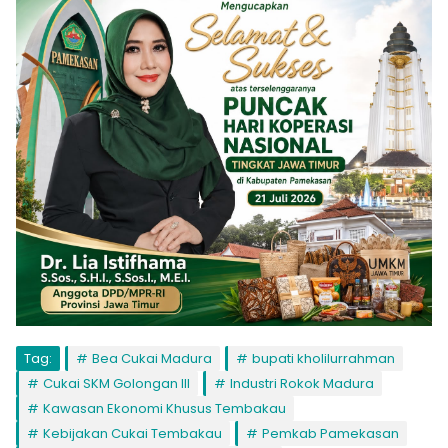
Tag:
Bea Cukai Madura
bupati kholilurrahman
Cukai SKM Golongan III
Industri Rokok Madura
Kawasan Ekonomi Khusus Tembakau
Kebijakan Cukai Tembakau
Pemkab Pamekasan