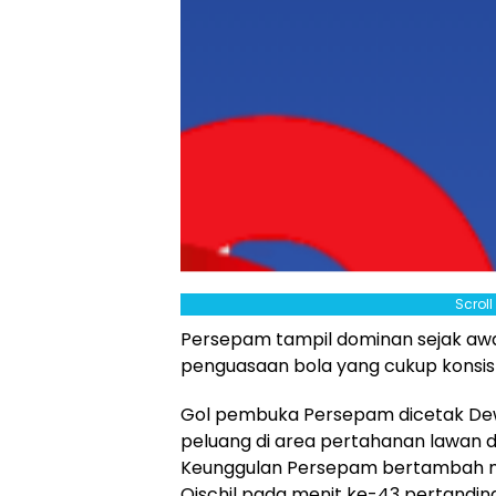
Scrol
Persepam tampil dominan sejak awa
penguasaan bola yang cukup konsis
Gol pembuka Persepam dicetak De
peluang di area pertahanan lawan d
Keunggulan Persepam bertambah me
Qischil pada menit ke-43 pertandin