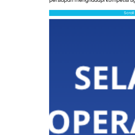
persiapan menghadapi kompetisi Lig
Scrol