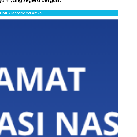
a 4 yang segera bergulir.
l Untuk Membaca Artikel