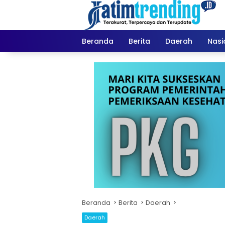
Langsung
ke
konten
Beranda
Berita
Daerah
Nasi
Beranda
Berita
Daerah
Daerah