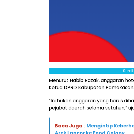
Scrol
Menurut Habib Razak, anggaran hotel 
Ketua DPRD Kabupaten Pamekasan
“Ini bukan anggaran yang harus diha
pejabat daerah selama setahun,” uja
Baca Juga :
Mengintip Keberh
Arek Lancor ke Food Colony