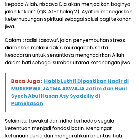
kepada Allah, niscaya Dia akan menjadikan baginya
jalan keluar.” (QS. At-Thalaq:2). Ayat ini menegaskan
keterhubungan spiritual sebagai solusi bagi tekanan
jiwa.
Dalam tradisi tasawuf, jalan penyembuhan stress
diarahkan melalui dzikir, muraqabah, serta
kesadaran untuk senantiasa menghadirkan Allah
dalam hati sebagai sumber utama ketenangan jiwa.
Baca Juga :
Habib Luthfi Dipastikan Hadir di
MUSKERWIL JATMA ASWAJA Jatim dan Haul
Syech Abul Hasan Asy Syadziliy di
Pamekasan
Selain itu, tawakal dan ridha terhadap segala
ketentuan menjadi fondasi batin. Mengingat
kefanaan dunia dan mengarahkan orientasi hati