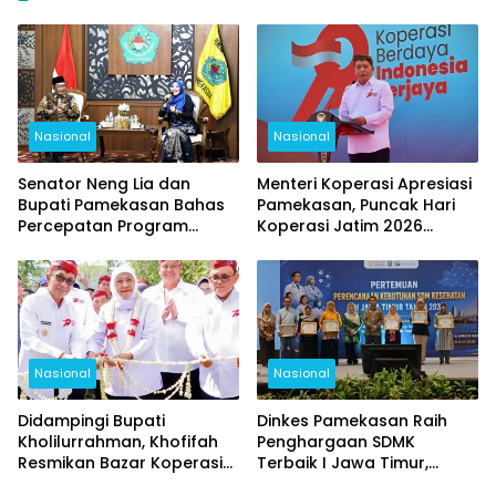
Nasional
Nasional
Senator Neng Lia dan
Menteri Koperasi Apresiasi
Bupati Pamekasan Bahas
Pamekasan, Puncak Hari
Percepatan Program
Koperasi Jatim 2026
Pusat, Fokus Pendidikan,
Berlangsung Meriah
Kesehatan, dan Pertanian
Nasional
Nasional
Didampingi Bupati
Dinkes Pamekasan Raih
Kholilurrahman, Khofifah
Penghargaan SDMK
Resmikan Bazar Koperasi
Terbaik I Jawa Timur,
dan UMKM, Pamekasan
Kalahkan Surabaya dan