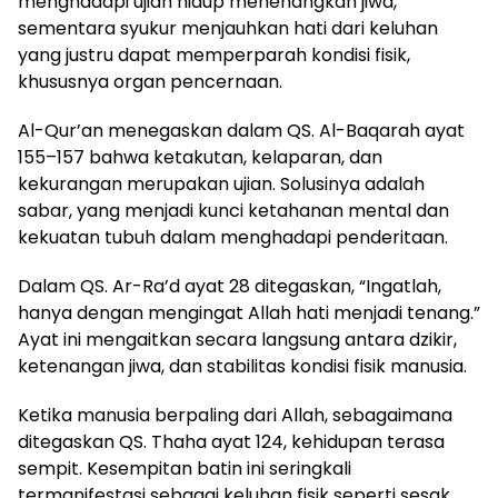
menghadapi ujian hidup menenangkan jiwa,
sementara syukur menjauhkan hati dari keluhan
yang justru dapat memperparah kondisi fisik,
khususnya organ pencernaan.
Al-Qur’an menegaskan dalam QS. Al-Baqarah ayat
155–157 bahwa ketakutan, kelaparan, dan
kekurangan merupakan ujian. Solusinya adalah
sabar, yang menjadi kunci ketahanan mental dan
kekuatan tubuh dalam menghadapi penderitaan.
Dalam QS. Ar-Ra’d ayat 28 ditegaskan, “Ingatlah,
hanya dengan mengingat Allah hati menjadi tenang.”
Ayat ini mengaitkan secara langsung antara dzikir,
ketenangan jiwa, dan stabilitas kondisi fisik manusia.
Ketika manusia berpaling dari Allah, sebagaimana
ditegaskan QS. Thaha ayat 124, kehidupan terasa
sempit. Kesempitan batin ini seringkali
termanifestasi sebagai keluhan fisik seperti sesak