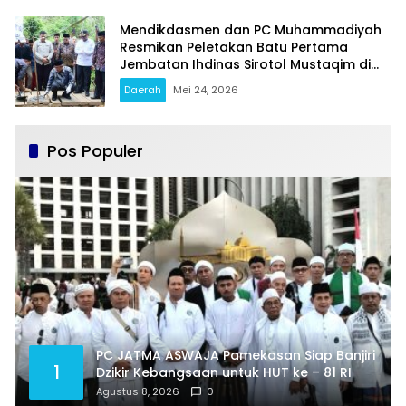
Mendikdasmen dan PC Muhammadiyah
Resmikan Peletakan Batu Pertama
Jembatan Ihdinas Sirotol Mustaqim di
Karang Penang Sampang
Daerah
Mei 24, 2026
Pos Populer
PC JATMA ASWAJA Pamekasan Siap Banjiri
1
Dzikir Kebangsaan untuk HUT ke – 81 RI
Agustus 8, 2026
0