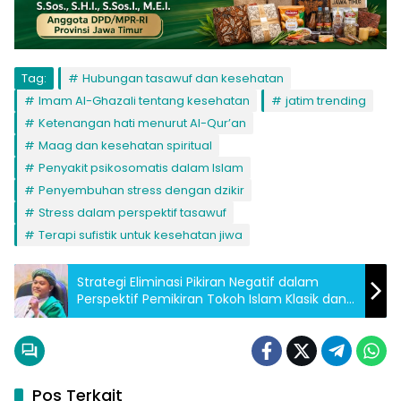
Tag:
Hubungan tasawuf dan kesehatan
Imam Al-Ghazali tentang kesehatan
jatim trending
Ketenangan hati menurut Al-Qur’an
Maag dan kesehatan spiritual
Penyakit psikosomatis dalam Islam
Penyembuhan stress dengan dzikir
Stress dalam perspektif tasawuf
Terapi sufistik untuk kesehatan jiwa
Strategi Eliminasi Pikiran Negatif dalam
Perspektif Pemikiran Tokoh Islam Klasik dan
Kontemporer: Suatu Kajian Psikospiritual
Pos Terkait