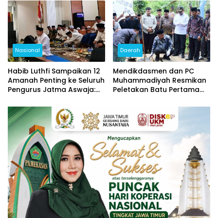
Jadi Pusat Hari Koperasi
Bojonegoro
Jatim 2026
Nasional
Daerah
Habib Luthfi Sampaikan 12
Mendikdasmen dan PC
Amanah Penting ke Seluruh
Muhammadiyah Resmikan
Pengurus Jatma Aswaja:
Peletakan Batu Pertama
Jadi Teladan, Jaga
Jembatan Ihdinas Sirotol
Persatuan, Jangan
Mustaqim di Karang
Terjebak Fitnah
Penang Sampang