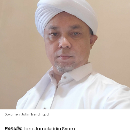
Dokumen: JatimTrending.id
Penulis:
Lora Jamaluddin Syam