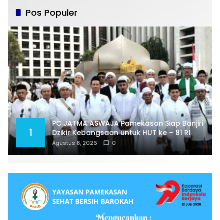
Pos Populer
PC JATMA ASWAJA Pamekasan Siap Banjiri
1
Dzikir Kebangsaan untuk HUT ke – 81 RI
Agustus 8, 2026
0