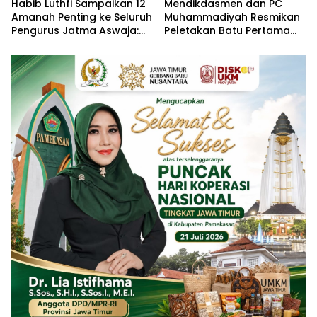
Habib Luthfi Sampaikan 12
Mendikdasmen dan PC
Amanah Penting ke Seluruh
Muhammadiyah Resmikan
Pengurus Jatma Aswaja:
Peletakan Batu Pertama
Jadi Teladan, Jaga
Jembatan Ihdinas Sirotol
Persatuan, Jangan
Mustaqim di Karang
Terjebak Fitnah
Penang Sampang