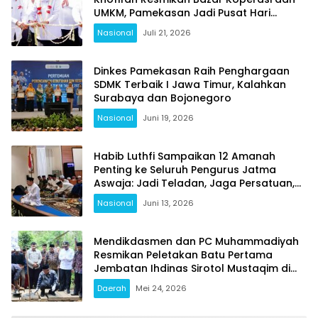
UMKM, Pamekasan Jadi Pusat Hari
Koperasi Jatim 2026
Nasional
Juli 21, 2026
Dinkes Pamekasan Raih Penghargaan
SDMK Terbaik I Jawa Timur, Kalahkan
Surabaya dan Bojonegoro
Nasional
Juni 19, 2026
Habib Luthfi Sampaikan 12 Amanah
Penting ke Seluruh Pengurus Jatma
Aswaja: Jadi Teladan, Jaga Persatuan,
Jangan Terjebak Fitnah
Nasional
Juni 13, 2026
Mendikdasmen dan PC Muhammadiyah
Resmikan Peletakan Batu Pertama
Jembatan Ihdinas Sirotol Mustaqim di
Karang Penang Sampang
Daerah
Mei 24, 2026