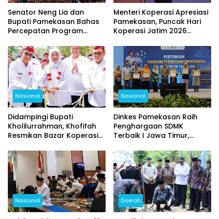
Senator Neng Lia dan
Menteri Koperasi Apresiasi
Bupati Pamekasan Bahas
Pamekasan, Puncak Hari
Percepatan Program
Koperasi Jatim 2026
Pusat, Fokus Pendidikan,
Berlangsung Meriah
Kesehatan, dan Pertanian
Nasional
Nasional
Didampingi Bupati
Dinkes Pamekasan Raih
Kholilurrahman, Khofifah
Penghargaan SDMK
Resmikan Bazar Koperasi
Terbaik I Jawa Timur,
dan UMKM, Pamekasan
Kalahkan Surabaya dan
Jadi Pusat Hari Koperasi
Bojonegoro
Jatim 2026
Nasional
Daerah