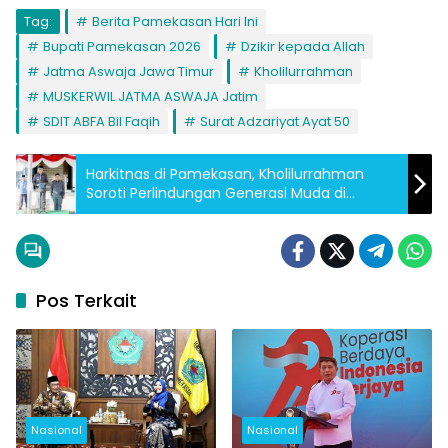
Tag:
Berita Pamekasan Hari Ini
Bupati Pamekasan 2026
Dzikir kepada Allah
Jatma Aswaja Jawa Timur
Kholilurrahman
MUSKERWIL JATMA ASWAJA Jatim
SDIT ABFA Bil Faqih
Surat Adzariyat Ayat 50
Harkitnas di Pamekasan, Kholilurrahman
Soroti Perlindungan Generasi Muda di
Tengah Transformasi Digital
Pos Terkait
Nasional
Nasional