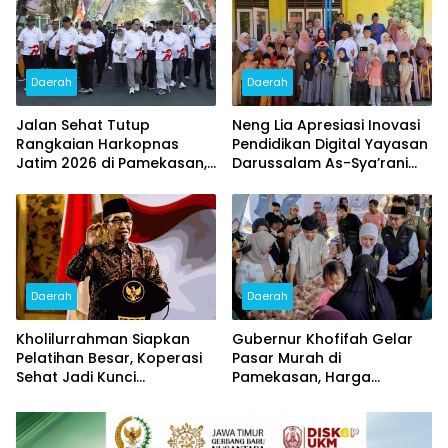
Daerah
Daerah
Jalan Sehat Tutup
Neng Lia Apresiasi Inovasi
Rangkaian Harkopnas
Pendidikan Digital Yayasan
Jatim 2026 di Pamekasan,
Darussalam As-Sya’rani
Diikuti 15 Ribu Peserta dan
Pamekasan
Banjir Doorprize
Daerah
Daerah
Kholilurrahman Siapkan
Gubernur Khofifah Gelar
Pelatihan Besar, Koperasi
Pasar Murah di
Sehat Jadi Kunci
Pamekasan, Harga
Penguatan Ekonomi
Sembako Dipangkas untuk
Pamekasan
Jaga Daya Beli Warga