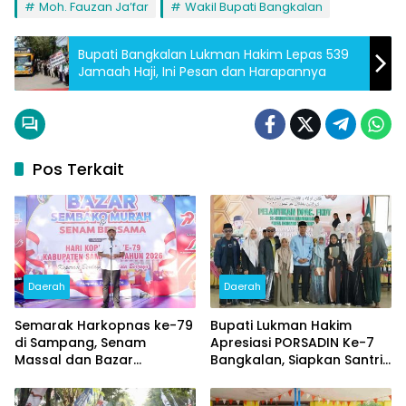
Moh. Fauzan Ja’far
Wakil Bupati Bangkalan
Bupati Bangkalan Lukman Hakim Lepas 539
Jamaah Haji, Ini Pesan dan Harapannya
Pos Terkait
Daerah
Daerah
Semarak Harkopnas ke-79
Bupati Lukman Hakim
di Sampang, Senam
Apresiasi PORSADIN Ke-7
Massal dan Bazar
Bangkalan, Siapkan Santri
Sembako Murah Diserbu
Terbaik Menuju Ajang
Warga
Provinsi dan Nasional