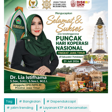
Tag:
Bangkalan
Dispendukcapil
jatim trending
Layanan KTP di Kecamatan