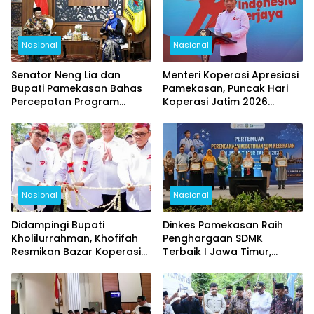
Nasional
Nasional
Senator Neng Lia dan
Menteri Koperasi Apresiasi
Bupati Pamekasan Bahas
Pamekasan, Puncak Hari
Percepatan Program
Koperasi Jatim 2026
Pusat, Fokus Pendidikan,
Berlangsung Meriah
Kesehatan, dan Pertanian
Nasional
Nasional
Didampingi Bupati
Dinkes Pamekasan Raih
Kholilurrahman, Khofifah
Penghargaan SDMK
Resmikan Bazar Koperasi
Terbaik I Jawa Timur,
dan UMKM, Pamekasan
Kalahkan Surabaya dan
Jadi Pusat Hari Koperasi
Bojonegoro
Jatim 2026