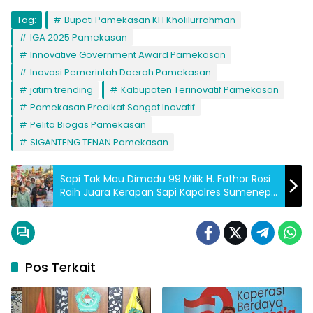
Tag:
Bupati Pamekasan KH Kholilurrahman
IGA 2025 Pamekasan
Innovative Government Award Pamekasan
Inovasi Pemerintah Daerah Pamekasan
jatim trending
Kabupaten Terinovatif Pamekasan
Pamekasan Predikat Sangat Inovatif
Pelita Biogas Pamekasan
SIGANTENG TENAN Pamekasan
Sapi Tak Mau Dimadu 99 Milik H. Fathor Rosi
Raih Juara Kerapan Sapi Kapolres Sumenep
Cup 2025
Pos Terkait