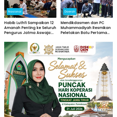
Nasional
Daerah
Habib Luthfi Sampaikan 12
Mendikdasmen dan PC
Amanah Penting ke Seluruh
Muhammadiyah Resmikan
Pengurus Jatma Aswaja:
Peletakan Batu Pertama
Jadi Teladan, Jaga
Jembatan Ihdinas Sirotol
Persatuan, Jangan
Mustaqim di Karang
Terjebak Fitnah
Penang Sampang