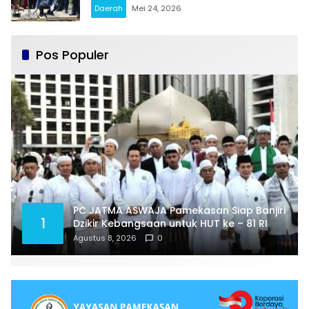
Karang Penang Sampang
Daerah
Mei 24, 2026
Pos Populer
PC JATMA ASWAJA Pamekasan Siap Banjiri
1
Dzikir Kebangsaan untuk HUT ke – 81 RI
Agustus 8, 2026
0