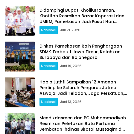
Didampingi Bupati Kholilurrahman,
Khofifah Resmikan Bazar Koperasi dan
UMKM, Pamekasan Jadi Pusat Hari
Koperasi Jatim 2026
Nasional
Juli 21, 2026
Dinkes Pamekasan Raih Penghargaan
SDMK Terbaik I Jawa Timur, Kalahkan
Surabaya dan Bojonegoro
Nasional
Juni 19, 2026
Habib Luthfi Sampaikan 12 Amanah
Penting ke Seluruh Pengurus Jatma
Aswaja: Jadi Teladan, Jaga Persatuan,
Jangan Terjebak Fitnah
Nasional
Juni 13, 2026
Mendikdasmen dan PC Muhammadiyah
Resmikan Peletakan Batu Pertama
Jembatan Ihdinas Sirotol Mustaqim di