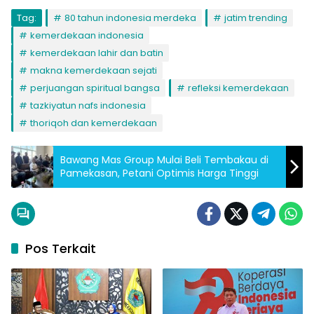
Tag:
80 tahun indonesia merdeka
jatim trending
kemerdekaan indonesia
kemerdekaan lahir dan batin
makna kemerdekaan sejati
perjuangan spiritual bangsa
refleksi kemerdekaan
tazkiyatun nafs indonesia
thoriqoh dan kemerdekaan
Bawang Mas Group Mulai Beli Tembakau di
Pamekasan, Petani Optimis Harga Tinggi
Pos Terkait