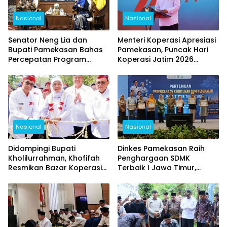
Nasional
Nasional
Senator Neng Lia dan
Menteri Koperasi Apresiasi
Bupati Pamekasan Bahas
Pamekasan, Puncak Hari
Percepatan Program
Koperasi Jatim 2026
Pusat, Fokus Pendidikan,
Berlangsung Meriah
Kesehatan, dan Pertanian
Nasional
Nasional
Didampingi Bupati
Dinkes Pamekasan Raih
Kholilurrahman, Khofifah
Penghargaan SDMK
Resmikan Bazar Koperasi
Terbaik I Jawa Timur,
dan UMKM, Pamekasan
Kalahkan Surabaya dan
Jadi Pusat Hari Koperasi
Bojonegoro
Jatim 2026