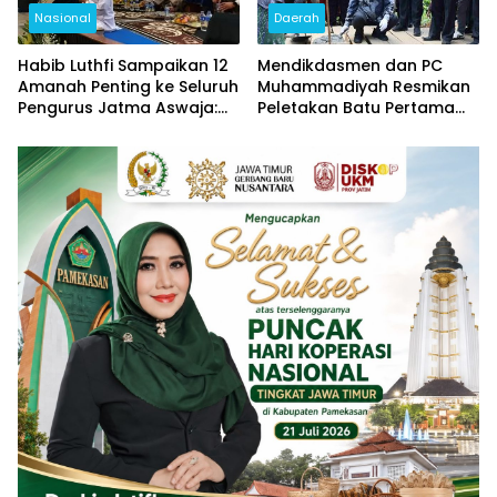
Nasional
Daerah
Habib Luthfi Sampaikan 12
Mendikdasmen dan PC
Amanah Penting ke Seluruh
Muhammadiyah Resmikan
Pengurus Jatma Aswaja:
Peletakan Batu Pertama
Jadi Teladan, Jaga
Jembatan Ihdinas Sirotol
Persatuan, Jangan
Mustaqim di Karang
Terjebak Fitnah
Penang Sampang