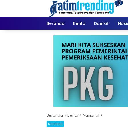
Langsung
ke
konten
Beranda
Berita
Daerah
Nasi
Beranda
Berita
Nasional
Nasional