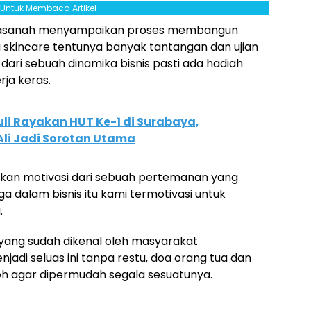
l Untuk Membaca Artikel
i Hasanah menyampaikan proses membangun
 skincare tentunya banyak tantangan dan ujian
 dari sebuah dinamika bisnis pasti ada hadiah
rja keras.
uli Rayakan HUT Ke-1 di Surabaya,
i Jadi Sorotan Utama
kan motivasi dari sebuah pertemanan yang
ga dalam bisnis itu kami termotivasi untuk
.
 yang sudah dikenal oleh masyarakat
i seluas ini tanpa restu, doa orang tua dan
oh agar dipermudah segala sesuatunya.