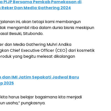
ta PIJP Bersama Pemkab Pamekasan di
s Reker Dan Media Gathering 2024
rjalanan ini, akan tetapi kami membangun
dak mengambil riba dalam dunia bisnis meskipun
asal Besuki, Situbondo.
er dan Media Gathering Muhri Andika
an Chief Executive Officer (CEO) dari kosmetik
produk yang begitu melesat dikalangan
 dan IMI Jatim Sepakati Jadwal Baru
up 2025
u kita harus belajar bagaimana kita menjadi
n usaha,” pungkasnya.