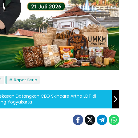
P
Rapat Kerja
ekasan Datangkan CEO Skincare Artha LDT di
ing Yogyakarta