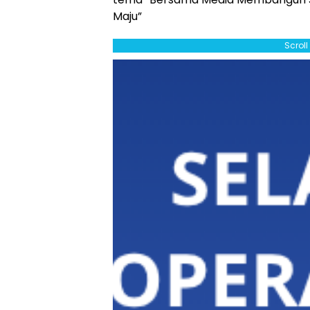
Maju”
Scrol