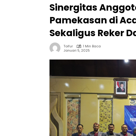
Sinergitas Anggo
Pamekasan di Aca
Sekaligus Reker D
Toifur
1 Min Baca
Januari 5, 2025