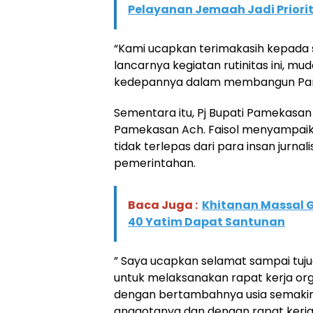
Pelayanan Jemaah Jadi Priori
“Kami ucapkan terimakasih kepada 
lancarnya kegiatan rutinitas ini, m
kedepannya dalam membangun Pam
Sementara itu, Pj Bupati Pamekasan 
Pamekasan Ach. Faisol menyampai
tidak terlepas dari para insan jur
pemerintahan.
Baca Juga :
Khitanan Massal G
40 Yatim Dapat Santunan
” Saya ucapkan selamat sampai tuju
untuk melaksanakan rapat kerja or
dengan bertambahnya usia semakin
anggotanya dan dengan rapat kerja 