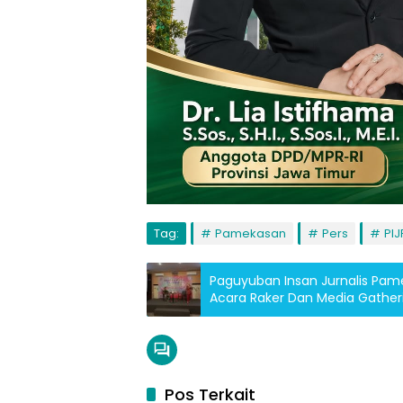
Tag:
Pamekasan
Pers
PIJ
Paguyuban Insan Jurnalis Pam
Acara Raker Dan Media Gather
Pos Terkait