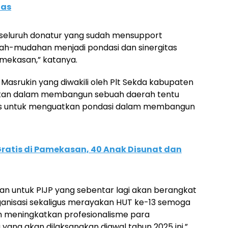
tas
seluruh donatur yang sudah mensupport
udah-mudahan menjadi pondasi dan sinergitas
ekasan,” katanya.
Masrukin yang diwakili oleh Plt Sekda kabupaten
kan dalam membangun sebuah daerah tentu
nalis untuk menguatkan pondasi dalam membangun
ratis di Pamekasan, 40 Anak Disunat dan
an untuk PIJP yang sebentar lagi akan berangkat
ganisasi sekaligus merayakan HUT ke-13 semoga
 meningkatkan profesionalisme para
yang akan dilaksanakan diawal tahun 2025 ini,”