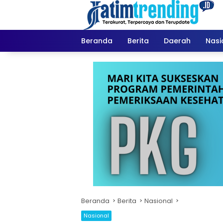
Langsung
ke
konten
Beranda
Berita
Daerah
Nasi
Beranda
Berita
Nasional
Nasional