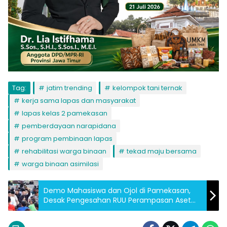
Tag:
jatim trending
kelompok tani ternak
kerja sama lapas dan masyarakat
lapas kelas 2 pamekasan
pemberdayaan narapidana
program pembinaan lapas
rehabilitasi warga binaan
tekad maju bersama
warga binaan asimilasi
Demo Mahasiswa dan Ojol di Pamekasan,
Desak Pengesahan RUU Perampasan Aset
dan Tolak Tunjangan DPR