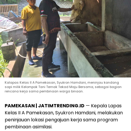
Kalapas Kelas II A Pamekasan, Syukron Hamdani, meninjau kandang
sapi milik Kelompok Tani Ternak Tekad Maju Bersama, sebagai bagian
rencana kerja sama pembinaan warga binaan.
PAMEKASAN | JATIMTRENDING.ID
— Kepala Lapas
Kelas II A Pamekasan, Syukron Hamdani, melakukan
peninjauan lokasi pengajuan kerja sama program
pembinaan asimilasi.