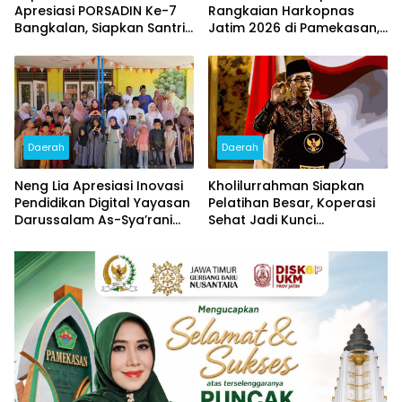
Apresiasi PORSADIN Ke-7
Rangkaian Harkopnas
Bangkalan, Siapkan Santri
Jatim 2026 di Pamekasan,
Terbaik Menuju Ajang
Diikuti 15 Ribu Peserta dan
Provinsi dan Nasional
Banjir Doorprize
Daerah
Daerah
Neng Lia Apresiasi Inovasi
Kholilurrahman Siapkan
Pendidikan Digital Yayasan
Pelatihan Besar, Koperasi
Darussalam As-Sya’rani
Sehat Jadi Kunci
Pamekasan
Penguatan Ekonomi
Pamekasan