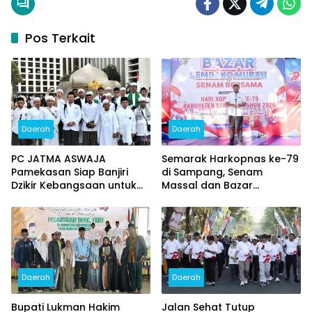
Pos Terkait
Daerah
Daerah
PC JATMA ASWAJA
Semarak Harkopnas ke-79
Pamekasan Siap Banjiri
di Sampang, Senam
Dzikir Kebangsaan untuk
Massal dan Bazar
HUT ke – 81 RI
Sembako Murah Diserbu
Warga
Daerah
Daerah
Bupati Lukman Hakim
Jalan Sehat Tutup