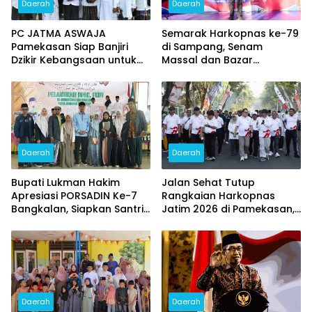
Daerah
Daerah
PC JATMA ASWAJA
Semarak Harkopnas ke-79
Pamekasan Siap Banjiri
di Sampang, Senam
Dzikir Kebangsaan untuk
Massal dan Bazar
HUT ke – 81 RI
Sembako Murah Diserbu
Warga
Daerah
Daerah
Bupati Lukman Hakim
Jalan Sehat Tutup
Apresiasi PORSADIN Ke-7
Rangkaian Harkopnas
Bangkalan, Siapkan Santri
Jatim 2026 di Pamekasan,
Terbaik Menuju Ajang
Diikuti 15 Ribu Peserta dan
Provinsi dan Nasional
Banjir Doorprize
Daerah
Daerah