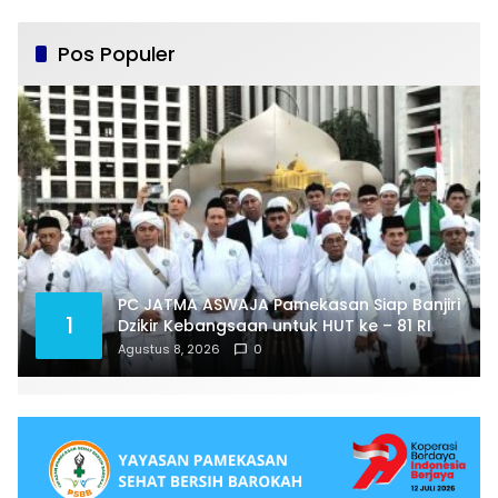
Pos Populer
PC JATMA ASWAJA Pamekasan Siap Banjiri
1
Dzikir Kebangsaan untuk HUT ke – 81 RI
Agustus 8, 2026
0