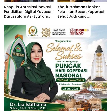
Neng Lia Apresiasi Inovasi
Kholilurrahman Siapkan
Pendidikan Digital Yayasan
Pelatihan Besar, Koperasi
Darussalam As-Sya’rani
Sehat Jadi Kunci
Pamekasan
Penguatan Ekonomi
Pamekasan