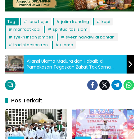
Tag:
ibnu hajar
jatim trending
kopi
manfaat kopi
spiritualitas islam
syekh ihsan jampes
syekh nawawi al bantani
tradisi pesantren
ulama
Aliansi Ulama Madura dan Habaib di
Pamekasan Tegaskan Zakat Tak Sama
dengan Pajak, Desak Transparansi Negara
Pos Terkait