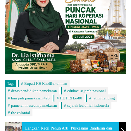
Tag:
Bupati KH Kholilurrahman
dinas pendidikan pamekasan
edukasi sejarah nasional
hari jadi pamekasan 495
HUT RI ke-80
jatim trending
pameran museum pamekasan
sejarah kolonial indonesia
the colonial
Langkah Kecil Penuh Arti: Puskesmas Bandaran dan