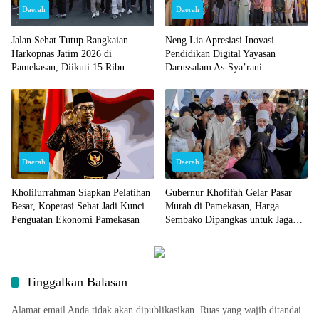
Daerah
Daerah
Jalan Sehat Tutup Rangkaian
Neng Lia Apresiasi Inovasi
Harkopnas Jatim 2026 di
Pendidikan Digital Yayasan
Pamekasan, Diikuti 15 Ribu
Darussalam As-Sya’rani
Peserta dan Banjir Doorprize
Pamekasan
Daerah
Daerah
Kholilurrahman Siapkan Pelatihan
Gubernur Khofifah Gelar Pasar
Besar, Koperasi Sehat Jadi Kunci
Murah di Pamekasan, Harga
Penguatan Ekonomi Pamekasan
Sembako Dipangkas untuk Jaga
Daya Beli Warga
Tinggalkan Balasan
Alamat email Anda tidak akan dipublikasikan.
Ruas yang wajib ditandai