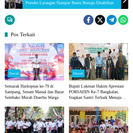
Pemdes Larangan Slampar Bantu Remaja Disabilitas
Pos Terkait
Daerah
Daerah
Semarak Harkopnas ke-79 di
Bupati Lukman Hakim Apresiasi
Sampang, Senam Massal dan Bazar
PORSADIN Ke-7 Bangkalan,
Sembako Murah Diserbu Warga
Siapkan Santri Terbaik Menuju
Ajang Provinsi dan Nasional