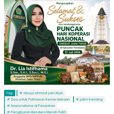
Tag:
abuya ahmad yani illiyin
Doa untuk Pahlawan Kemerdekaan
jatim trending
Nasionalisme di Pesantren
Pengibaran Bendera Merah Putih