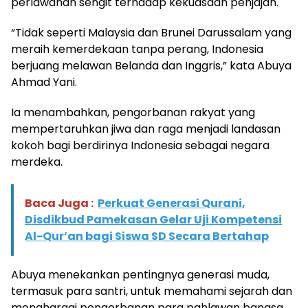
perlawanan sengit terhadap kekuasaan penjajah.
“Tidak seperti Malaysia dan Brunei Darussalam yang
meraih kemerdekaan tanpa perang, Indonesia
berjuang melawan Belanda dan Inggris,” kata Abuya
Ahmad Yani.
Ia menambahkan, pengorbanan rakyat yang
mempertaruhkan jiwa dan raga menjadi landasan
kokoh bagi berdirinya Indonesia sebagai negara
merdeka.
Baca Juga :
Perkuat Generasi Qurani,
Disdikbud Pamekasan Gelar Uji Kompetensi
Al-Qur’an bagi Siswa SD Secara Bertahap
Abuya menekankan pentingnya generasi muda,
termasuk para santri, untuk memahami sejarah dan
menghargai pengorbanan para pahlawan bangsa.