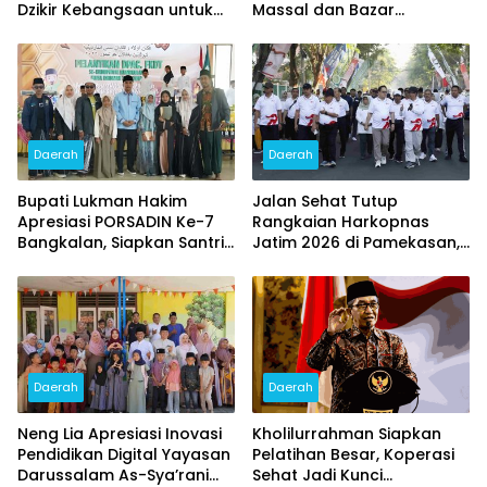
Dzikir Kebangsaan untuk
Massal dan Bazar
HUT ke – 81 RI
Sembako Murah Diserbu
Warga
Daerah
Daerah
Bupati Lukman Hakim
Jalan Sehat Tutup
Apresiasi PORSADIN Ke-7
Rangkaian Harkopnas
Bangkalan, Siapkan Santri
Jatim 2026 di Pamekasan,
Terbaik Menuju Ajang
Diikuti 15 Ribu Peserta dan
Provinsi dan Nasional
Banjir Doorprize
Daerah
Daerah
Neng Lia Apresiasi Inovasi
Kholilurrahman Siapkan
Pendidikan Digital Yayasan
Pelatihan Besar, Koperasi
Darussalam As-Sya’rani
Sehat Jadi Kunci