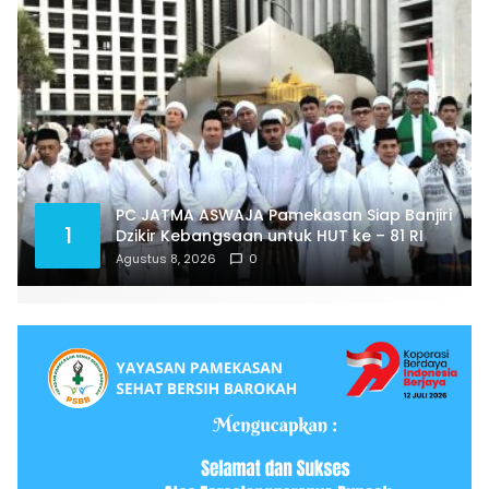
PC JATMA ASWAJA Pamekasan Siap Banjiri
1
Dzikir Kebangsaan untuk HUT ke – 81 RI
Agustus 8, 2026
0