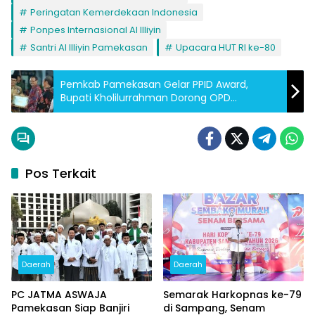
Peringatan Kemerdekaan Indonesia
Ponpes Internasional Al Illiyin
Santri Al Illiyin Pamekasan
Upacara HUT RI ke-80
Pemkab Pamekasan Gelar PPID Award,
Bupati Kholilurrahman Dorong OPD
Transparan dan Inovatif Kelola Informasi
Publik
Pos Terkait
Daerah
Daerah
PC JATMA ASWAJA
Semarak Harkopnas ke-79
Pamekasan Siap Banjiri
di Sampang, Senam