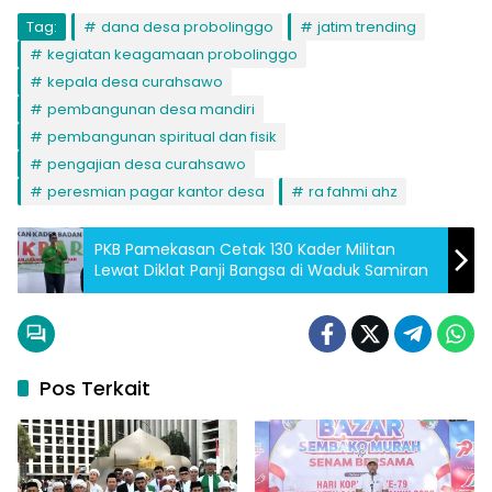
Tag:
dana desa probolinggo
jatim trending
kegiatan keagamaan probolinggo
kepala desa curahsawo
pembangunan desa mandiri
pembangunan spiritual dan fisik
pengajian desa curahsawo
peresmian pagar kantor desa
ra fahmi ahz
PKB Pamekasan Cetak 130 Kader Militan
Lewat Diklat Panji Bangsa di Waduk Samiran
Pos Terkait