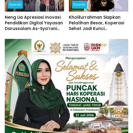
Daerah
Daerah
Neng Lia Apresiasi Inovasi
Kholilurrahman Siapkan
Pendidikan Digital Yayasan
Pelatihan Besar, Koperasi
Darussalam As-Sya’rani
Sehat Jadi Kunci
Pamekasan
Penguatan Ekonomi
Pamekasan