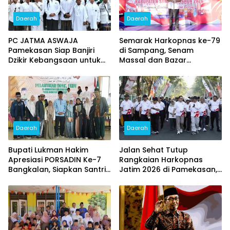
Daerah
Daerah
PC JATMA ASWAJA
Semarak Harkopnas ke-79
Pamekasan Siap Banjiri
di Sampang, Senam
Dzikir Kebangsaan untuk
Massal dan Bazar
HUT ke – 81 RI
Sembako Murah Diserbu
Warga
Daerah
Daerah
Bupati Lukman Hakim
Jalan Sehat Tutup
Apresiasi PORSADIN Ke-7
Rangkaian Harkopnas
Bangkalan, Siapkan Santri
Jatim 2026 di Pamekasan,
Terbaik Menuju Ajang
Diikuti 15 Ribu Peserta dan
Provinsi dan Nasional
Banjir Doorprize