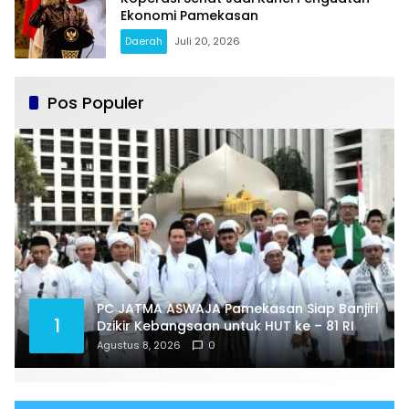
Ekonomi Pamekasan
Daerah
Juli 20, 2026
Pos Populer
PC JATMA ASWAJA Pamekasan Siap Banjiri
1
Dzikir Kebangsaan untuk HUT ke – 81 RI
Agustus 8, 2026
0