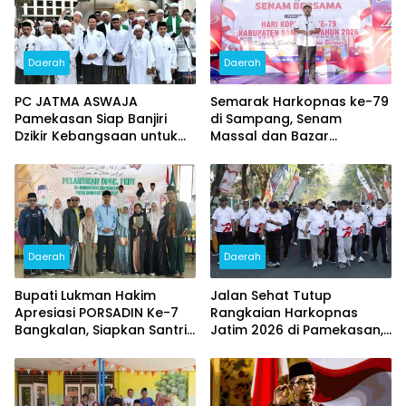
Daerah
Daerah
PC JATMA ASWAJA
Semarak Harkopnas ke-79
Pamekasan Siap Banjiri
di Sampang, Senam
Dzikir Kebangsaan untuk
Massal dan Bazar
HUT ke – 81 RI
Sembako Murah Diserbu
Warga
Daerah
Daerah
Bupati Lukman Hakim
Jalan Sehat Tutup
Apresiasi PORSADIN Ke-7
Rangkaian Harkopnas
Bangkalan, Siapkan Santri
Jatim 2026 di Pamekasan,
Terbaik Menuju Ajang
Diikuti 15 Ribu Peserta dan
Provinsi dan Nasional
Banjir Doorprize