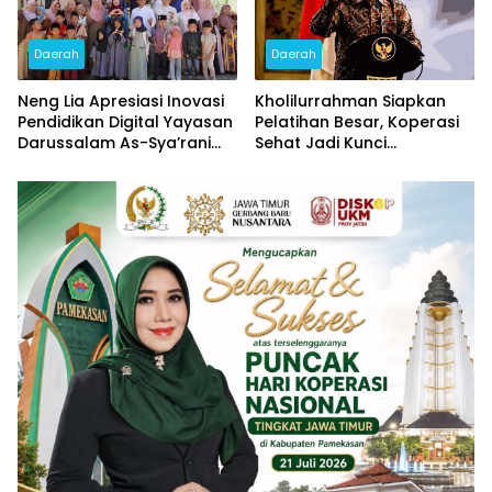
Daerah
Daerah
Neng Lia Apresiasi Inovasi
Kholilurrahman Siapkan
Pendidikan Digital Yayasan
Pelatihan Besar, Koperasi
Darussalam As-Sya’rani
Sehat Jadi Kunci
Pamekasan
Penguatan Ekonomi
Pamekasan