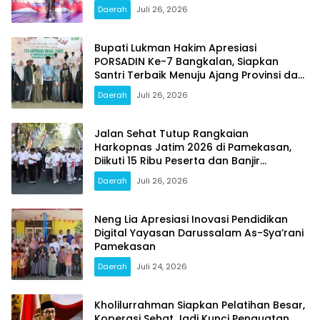
Daerah
Juli 26, 2026
Bupati Lukman Hakim Apresiasi
PORSADIN Ke-7 Bangkalan, Siapkan
Santri Terbaik Menuju Ajang Provinsi dan
Nasional
Daerah
Juli 26, 2026
Jalan Sehat Tutup Rangkaian
Harkopnas Jatim 2026 di Pamekasan,
Diikuti 15 Ribu Peserta dan Banjir
Doorprize
Daerah
Juli 26, 2026
Neng Lia Apresiasi Inovasi Pendidikan
Digital Yayasan Darussalam As-Sya’rani
Pamekasan
Daerah
Juli 24, 2026
Kholilurrahman Siapkan Pelatihan Besar,
Koperasi Sehat Jadi Kunci Penguatan