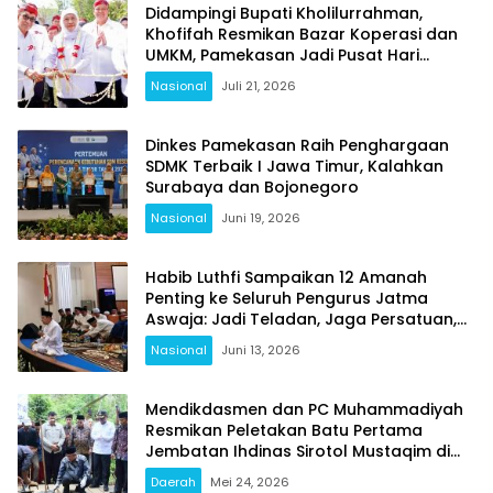
Didampingi Bupati Kholilurrahman,
Khofifah Resmikan Bazar Koperasi dan
UMKM, Pamekasan Jadi Pusat Hari
Koperasi Jatim 2026
Nasional
Juli 21, 2026
Dinkes Pamekasan Raih Penghargaan
SDMK Terbaik I Jawa Timur, Kalahkan
Surabaya dan Bojonegoro
Nasional
Juni 19, 2026
Habib Luthfi Sampaikan 12 Amanah
Penting ke Seluruh Pengurus Jatma
Aswaja: Jadi Teladan, Jaga Persatuan,
Jangan Terjebak Fitnah
Nasional
Juni 13, 2026
Mendikdasmen dan PC Muhammadiyah
Resmikan Peletakan Batu Pertama
Jembatan Ihdinas Sirotol Mustaqim di
Karang Penang Sampang
Daerah
Mei 24, 2026