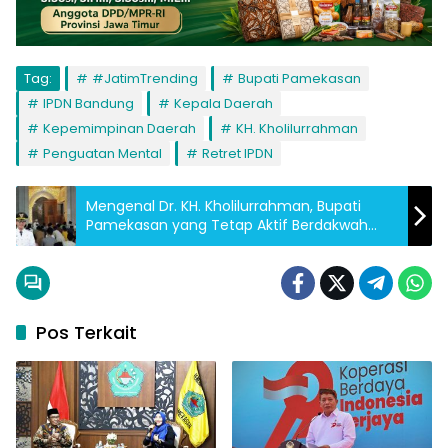
Tag:
#JatimTrending
Bupati Pamekasan
IPDN Bandung
Kepala Daerah
Kepemimpinan Daerah
KH. Kholilurrahman
Penguatan Mental
Retret IPDN
Mengenal Dr. KH. Kholilurrahman, Bupati
Pamekasan yang Tetap Aktif Berdakwah
dan Mengajar Santri
Pos Terkait