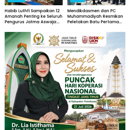
Habib Luthfi Sampaikan 12
Mendikdasmen dan PC
Amanah Penting ke Seluruh
Muhammadiyah Resmikan
Pengurus Jatma Aswaja:
Peletakan Batu Pertama
Jadi Teladan, Jaga
Jembatan Ihdinas Sirotol
Persatuan, Jangan
Mustaqim di Karang
Terjebak Fitnah
Penang Sampang