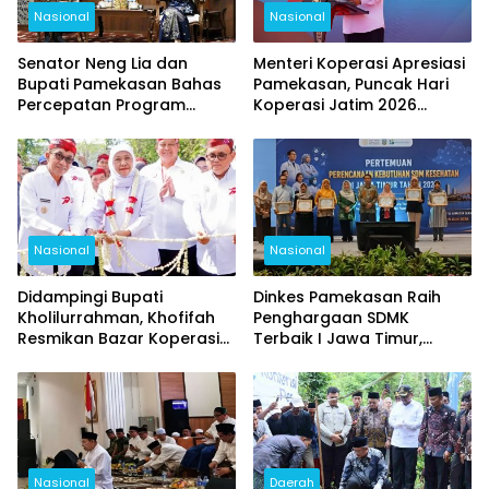
Nasional
Nasional
Senator Neng Lia dan
Menteri Koperasi Apresiasi
Bupati Pamekasan Bahas
Pamekasan, Puncak Hari
Percepatan Program
Koperasi Jatim 2026
Pusat, Fokus Pendidikan,
Berlangsung Meriah
Kesehatan, dan Pertanian
Nasional
Nasional
Didampingi Bupati
Dinkes Pamekasan Raih
Kholilurrahman, Khofifah
Penghargaan SDMK
Resmikan Bazar Koperasi
Terbaik I Jawa Timur,
dan UMKM, Pamekasan
Kalahkan Surabaya dan
Jadi Pusat Hari Koperasi
Bojonegoro
Jatim 2026
Nasional
Daerah