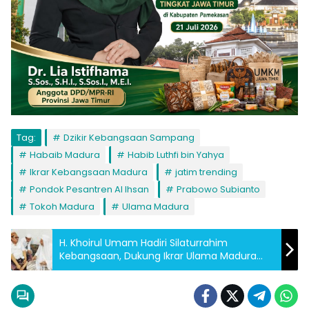
Tag:
Dzikir Kebangsaan Sampang
Habaib Madura
Habib Luthfi bin Yahya
Ikrar Kebangsaan Madura
jatim trending
Pondok Pesantren Al Ihsan
Prabowo Subianto
Tokoh Madura
Ulama Madura
H. Khoirul Umam Hadiri Silaturrahim
Kebangsaan, Dukung Ikrar Ulama Madura
untuk Presiden Prabowo