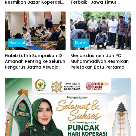
Resmikan Bazar Koperasi
Terbaik I Jawa Timur,
dan UMKM, Pamekasan
Kalahkan Surabaya dan
Jadi Pusat Hari Koperasi
Bojonegoro
Jatim 2026
Nasional
Daerah
Habib Luthfi Sampaikan 12
Mendikdasmen dan PC
Amanah Penting ke Seluruh
Muhammadiyah Resmikan
Pengurus Jatma Aswaja:
Peletakan Batu Pertama
Jadi Teladan, Jaga
Jembatan Ihdinas Sirotol
Persatuan, Jangan
Mustaqim di Karang
Terjebak Fitnah
Penang Sampang