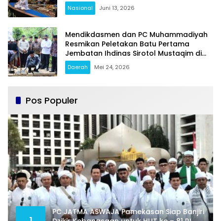
Jangan Terjebak Fitnah
Nasional
Juni 13, 2026
Mendikdasmen dan PC Muhammadiyah
Resmikan Peletakan Batu Pertama
Jembatan Ihdinas Sirotol Mustaqim di
Karang Penang Sampang
Daerah
Mei 24, 2026
Pos Populer
PC JATMA ASWAJA Pamekasan Siap Banjiri
1
Dzikir Kebangsaan untuk HUT ke – 81 RI