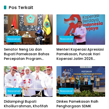
Pos Terkait
Nasional
Nasional
Senator Neng Lia dan
Menteri Koperasi Apresiasi
Bupati Pamekasan Bahas
Pamekasan, Puncak Hari
Percepatan Program
Koperasi Jatim 2026
Pusat, Fokus Pendidikan,
Berlangsung Meriah
Kesehatan, dan Pertanian
Nasional
Nasional
Didampingi Bupati
Dinkes Pamekasan Raih
Kholilurrahman, Khofifah
Penghargaan SDMK