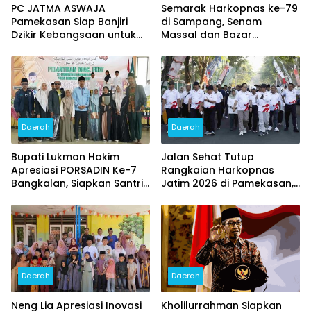
PC JATMA ASWAJA
Semarak Harkopnas ke-79
Pamekasan Siap Banjiri
di Sampang, Senam
Dzikir Kebangsaan untuk
Massal dan Bazar
HUT ke – 81 RI
Sembako Murah Diserbu
Warga
Daerah
Daerah
Bupati Lukman Hakim
Jalan Sehat Tutup
Apresiasi PORSADIN Ke-7
Rangkaian Harkopnas
Bangkalan, Siapkan Santri
Jatim 2026 di Pamekasan,
Terbaik Menuju Ajang
Diikuti 15 Ribu Peserta dan
Provinsi dan Nasional
Banjir Doorprize
Daerah
Daerah
Neng Lia Apresiasi Inovasi
Kholilurrahman Siapkan