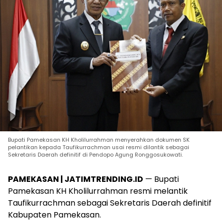
Bupati Pamekasan KH Kholilurrahman menyerahkan dokumen SK
pelantikan kepada Taufikurrachman usai resmi dilantik sebagai
Sekretaris Daerah definitif di Pendopo Agung Ronggosukowati.
PAMEKASAN | JATIMTRENDING.ID
— Bupati
Pamekasan KH Kholilurrahman resmi melantik
Taufikurrachman sebagai Sekretaris Daerah definitif
Kabupaten Pamekasan.