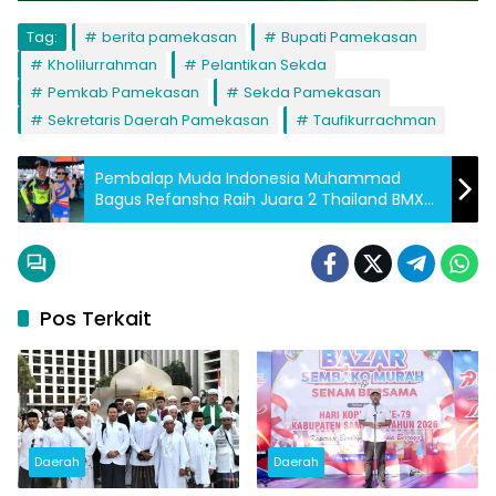
Tag:
berita pamekasan
Bupati Pamekasan
Kholilurrahman
Pelantikan Sekda
Pemkab Pamekasan
Sekda Pamekasan
Sekretaris Daerah Pamekasan
Taufikurrachman
Pembalap Muda Indonesia Muhammad
Bagus Refansha Raih Juara 2 Thailand BMX
Championships Bersama La Nyala 99 Team
Pos Terkait
Daerah
Daerah