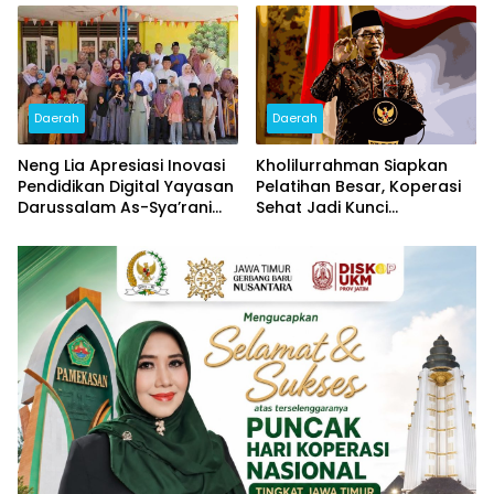
Provinsi dan Nasional
Banjir Doorprize
Daerah
Daerah
Neng Lia Apresiasi Inovasi
Kholilurrahman Siapkan
Pendidikan Digital Yayasan
Pelatihan Besar, Koperasi
Darussalam As-Sya’rani
Sehat Jadi Kunci
Pamekasan
Penguatan Ekonomi
Pamekasan