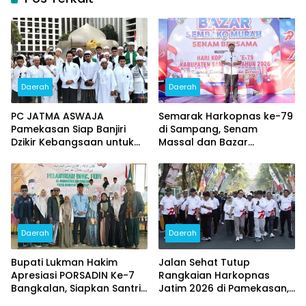
Daerah
Daerah
PC JATMA ASWAJA
Semarak Harkopnas ke-79
Pamekasan Siap Banjiri
di Sampang, Senam
Dzikir Kebangsaan untuk
Massal dan Bazar
HUT ke – 81 RI
Sembako Murah Diserbu
Warga
Daerah
Daerah
Bupati Lukman Hakim
Jalan Sehat Tutup
Apresiasi PORSADIN Ke-7
Rangkaian Harkopnas
Bangkalan, Siapkan Santri
Jatim 2026 di Pamekasan,
Terbaik Menuju Ajang
Diikuti 15 Ribu Peserta dan