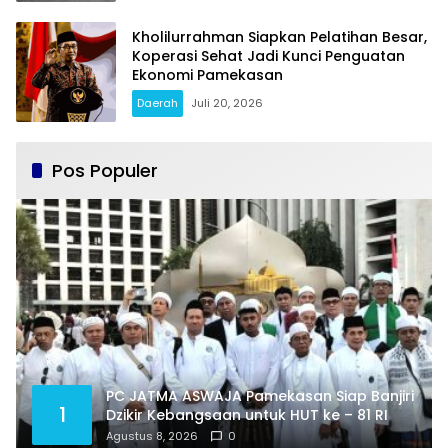
Kholilurrahman Siapkan Pelatihan Besar,
Koperasi Sehat Jadi Kunci Penguatan
Ekonomi Pamekasan
Daerah
Juli 20, 2026
Pos Populer
PC JATMA ASWAJA Pamekasan Siap Banjiri
1
Dzikir Kebangsaan untuk HUT ke – 81 RI
Agustus 8, 2026
0