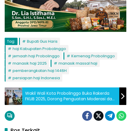
Tag:
Bupati Gus Haris
haji Kabupaten Probolinggo
jemaah haji Probolinggo
Kemenag Probolinggo
manasik haji 2025
manasik massal haji
pemberangkatan haji 1446H
persiapan haji Indonesia
Wakil Wali Kota Probolinggo Buka Rakerda
FKUB 2025, Dorong Penguatan Moderasi dan
Toleransi Beragama
Pos Terkait