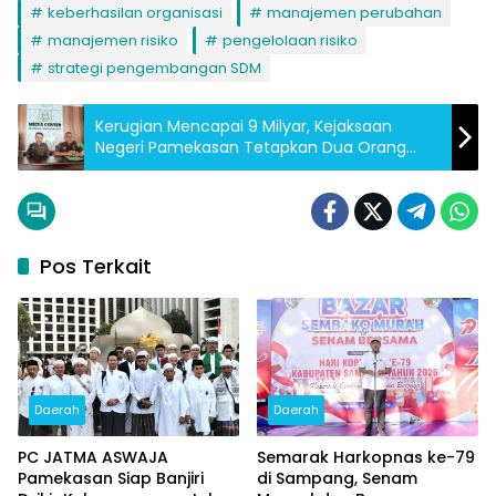
keberhasilan organisasi
manajemen perubahan
manajemen risiko
pengelolaan risiko
strategi pengembangan SDM
Kerugian Mencapai 9 Milyar, Kejaksaan
Negeri Pamekasan Tetapkan Dua Orang
Tersangka
Pos Terkait
Daerah
Daerah
PC JATMA ASWAJA
Semarak Harkopnas ke-79
Pamekasan Siap Banjiri
di Sampang, Senam