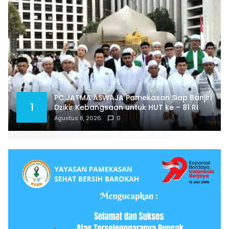
PC JATMA ASWAJA Pamekasan Siap Banjiri
1
Dzikir Kebangsaan untuk HUT ke – 81 RI
Agustus 8, 2026
0