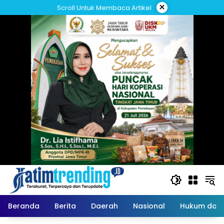
Langsung
×
Scroll Untuk Membaca Artikel
ke
konten
Beranda
Berita
Daerah
Nasional
Hukum dan 