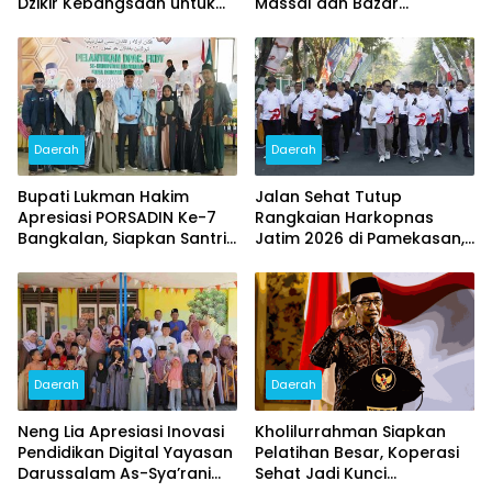
Dzikir Kebangsaan untuk
Massal dan Bazar
HUT ke – 81 RI
Sembako Murah Diserbu
Warga
Daerah
Daerah
Bupati Lukman Hakim
Jalan Sehat Tutup
Apresiasi PORSADIN Ke-7
Rangkaian Harkopnas
Bangkalan, Siapkan Santri
Jatim 2026 di Pamekasan,
Terbaik Menuju Ajang
Diikuti 15 Ribu Peserta dan
Provinsi dan Nasional
Banjir Doorprize
Daerah
Daerah
Neng Lia Apresiasi Inovasi
Kholilurrahman Siapkan
Pendidikan Digital Yayasan
Pelatihan Besar, Koperasi
Darussalam As-Sya’rani
Sehat Jadi Kunci