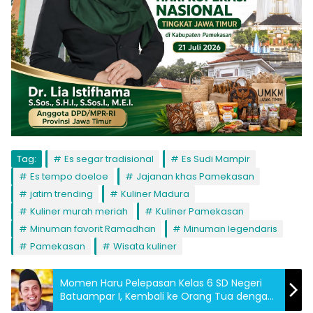
Tag:
Es segar tradisional
Es Sudi Mampir
Es tempo doeloe
Jajanan khas Pamekasan
jatim trending
Kuliner Madura
Kuliner murah meriah
Kuliner Pamekasan
Minuman favorit Ramadhan
Minuman legendaris
Pamekasan
Wisata kuliner
Momen Haru Pelepasan Kelas 6 SD Negeri
Batuampar I, Kembali ke Orang Tua dengan
Doa dan Harapan