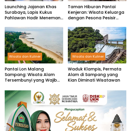
Launching Jajanan Khas
Taman Hiburan Pantai
Surabaya, Lapis Kukus
Kenjeran: Wisata Keluarga
Pahlawan Hadir Menemani
dengan Pesona Pesisir
Masyarakat Pamekasan
Surabaya
dan Sekitarnya
Wisata dan Kuliner
Wisata dan Kuliner
Pantai Lon Malang
Waduk Klampis, Permata
Sampang: Wisata Alam
Alam di Sampang yang
Tersembunyi yang Wajib
Kian Diminati Wisatawan
Dikunjungi di Madura