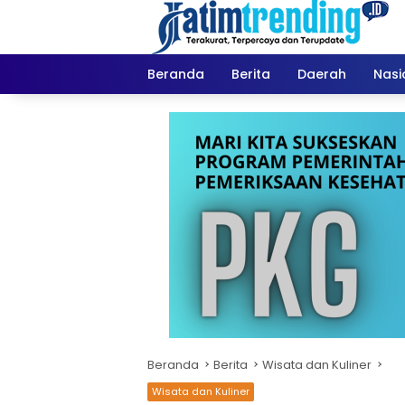
Langsung
ke
konten
Beranda
Berita
Daerah
Nasi
Beranda
Berita
Wisata dan Kuliner
Wisata dan Kuliner