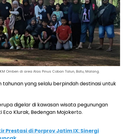
 Omben di area Alas Pinus Coban Talun, Batu, Malang.
 tahunan yang selalu berpindah destinasi untuk
erupa digelar di kawasan wisata pegunungan
ti Eco Klurak, Bedengan Mojokerto.
r Prestasi di Porprov Jatim IX: Sinergi
Puncak