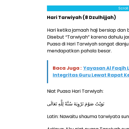
Scrol
Hari Tarwiyah (8 Dzulhijjah)
Hari ketika jamaah haji bersiap dan
Disebut “Tarwiyah” karena dahulu j
Puasa di Hari Tarwiyah sangat dianj
mendapatkan pahala besar.
Baca Juga :
Yayasan Al Faqih 
Integritas Guru Lewat Rapat K
Niat Puasa Hari Tarwiyah:
نَوَيْتُ صَوْمَ تَرْوِيَةَ سُنَّةً لِلَّهِ تَعَالَى
Latin: Nawaitu shauma tarwiyata sunna