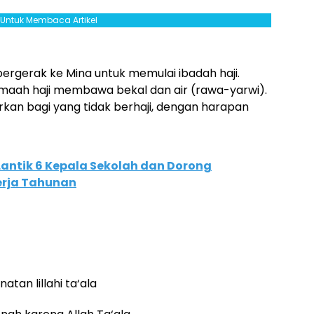
l Untuk Membaca Artikel
 bergerak ke Mina untuk memulai ibadah haji.
amaah haji membawa bekal dan air (rawa-yarwi).
urkan bagi yang tidak berhaji, dengan harapan
Lantik 6 Kepala Sekolah dan Dorong
erja Tahunan
tan lillahi ta‘ala