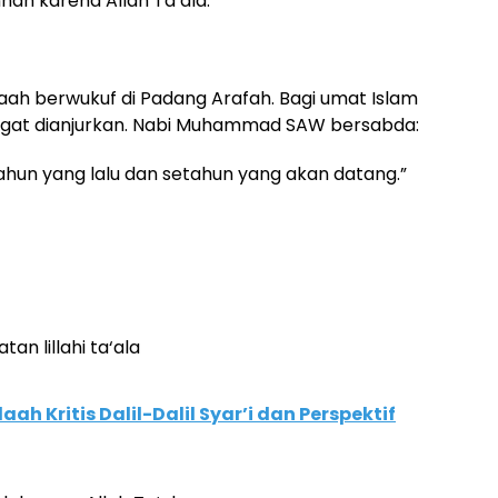
nah karena Allah Ta‘ala.
maah berwukuf di Padang Arafah. Bagi umat Islam
angat dianjurkan. Nabi Muhammad SAW bersabda:
hun yang lalu dan setahun yang akan datang.”
an lillahi ta‘ala
ah Kritis Dalil-Dalil Syar’i dan Perspektif