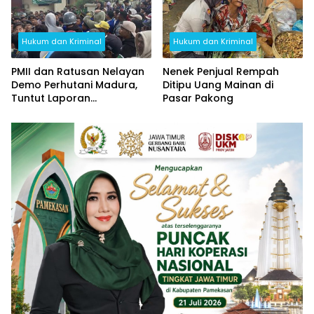
Hukum dan Kriminal
Hukum dan Kriminal
PMII dan Ratusan Nelayan
Nenek Penjual Rempah
Demo Perhutani Madura,
Ditipu Uang Mainan di
Tuntut Laporan
Pasar Pakong
Pengrusakan Hutan
Mangrove Dicabut