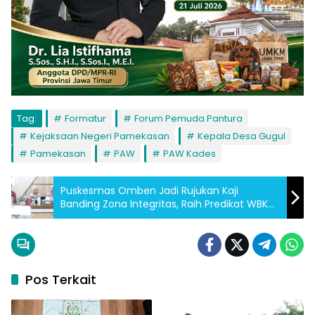
Tag:
Formatur
Forum Pemuda Pantura
Kejaksaan Negeri Pamekasan
Kepala Desa Gugul
Pamekasan
PAW
PAW Kades
Puskesmas Omben Jadi Rujukan Kaji
Banding Zona Integritas, Raih Predikat WBK
dari Kemen-PANRB
Pos Terkait