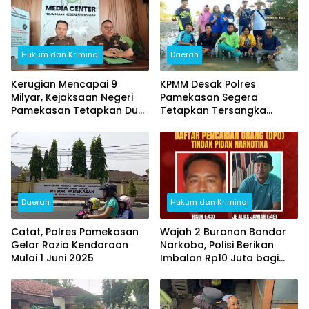
Hukum dan Kriminal
Daerah
Kerugian Mencapai 9
KPMM Desak Polres
Milyar, Kejaksaan Negeri
Pamekasan Segera
Pamekasan Tetapkan Dua
Tetapkan Tersangka
Orang Tersangka
Pengrusakan Mangrove
Daerah
Hukum dan Kriminal
Catat, Polres Pamekasan
Wajah 2 Buronan Bandar
Gelar Razia Kendaraan
Narkoba, Polisi Berikan
Mulai 1 Juni 2025
Imbalan Rp10 Juta bagi
Informan