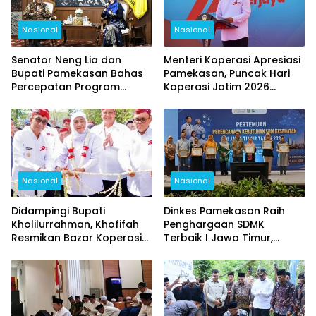
Nasional
Nasional
Senator Neng Lia dan
Menteri Koperasi Apresiasi
Bupati Pamekasan Bahas
Pamekasan, Puncak Hari
Percepatan Program
Koperasi Jatim 2026
Pusat, Fokus Pendidikan,
Berlangsung Meriah
Kesehatan, dan Pertanian
Nasional
Nasional
Didampingi Bupati
Dinkes Pamekasan Raih
Kholilurrahman, Khofifah
Penghargaan SDMK
Resmikan Bazar Koperasi
Terbaik I Jawa Timur,
dan UMKM, Pamekasan
Kalahkan Surabaya dan
Jadi Pusat Hari Koperasi
Bojonegoro
Jatim 2026