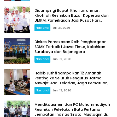
Didampingi Bupati Kholilurrahman,
Khofifah Resmikan Bazar Koperasi dan
UMKM, Pamekasan Jadi Pusat Hari
Koperasi Jatim 2026
Nasional
Juli 21, 2026
Dinkes Pamekasan Raih Penghargaan
SDMK Terbaik I Jawa Timur, Kalahkan
Surabaya dan Bojonegoro
Nasional
Juni 19, 2026
Habib Luthfi Sampaikan 12 Amanah
Penting ke Seluruh Pengurus Jatma
Aswaja: Jadi Teladan, Jaga Persatuan,
Jangan Terjebak Fitnah
Nasional
Juni 13, 2026
Mendikdasmen dan PC Muhammadiyah
Resmikan Peletakan Batu Pertama
Jembatan Ihdinas Sirotol Mustaqim di