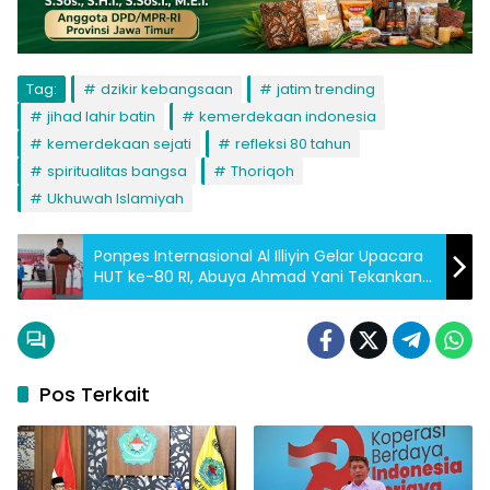
Tag:
dzikir kebangsaan
jatim trending
jihad lahir batin
kemerdekaan indonesia
kemerdekaan sejati
refleksi 80 tahun
spiritualitas bangsa
Thoriqoh
Ukhuwah Islamiyah
Ponpes Internasional Al Illiyin Gelar Upacara
HUT ke-80 RI, Abuya Ahmad Yani Tekankan
Arti Perjuangan Kemerdekaan
Pos Terkait