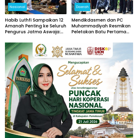
Nasional
Daerah
Habib Luthfi Sampaikan 12
Mendikdasmen dan PC
Amanah Penting ke Seluruh
Muhammadiyah Resmikan
Pengurus Jatma Aswaja:
Peletakan Batu Pertama
Jadi Teladan, Jaga
Jembatan Ihdinas Sirotol
Persatuan, Jangan
Mustaqim di Karang
Terjebak Fitnah
Penang Sampang